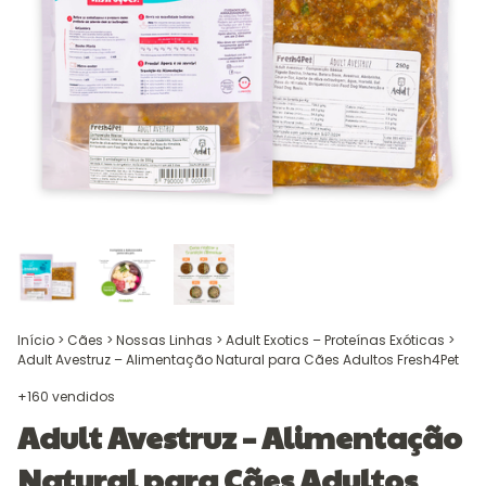
Início
>
Cães
>
Nossas Linhas
>
Adult Exotics – Proteínas Exóticas
>
Adult Avestruz – Alimentação Natural para Cães Adultos Fresh4Pet
+160 vendidos
Adult Avestruz – Alimentação
Natural para Cães Adultos