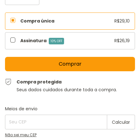
Compra única
R$29,10
Assinatura
R$26,19
10
% OFF
Compra protegida
Seus dados cuidados durante toda a compra.
Entregas para o CEP:
Alterar CEP
Meios de envio
Calcular
Não sei meu CEP