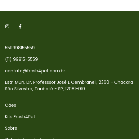
5511998155559
(11) 99815-5559
contato@fresh4pet.com.br
Estr. Mun. Dr. Professsor José L Cembraneli, 2360 - Chácara
São Silvestre, Taubaté - SP, 12081-010
Cães
Kits Fresh4Pet
Sobre