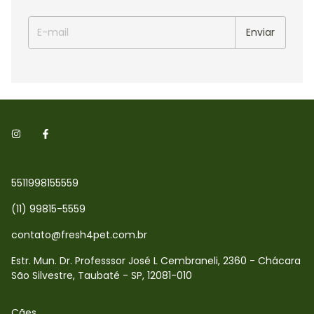
5511998155559
(11) 99815-5559
contato@fresh4pet.com.br
Estr. Mun. Dr. Professsor José L Cembraneli, 2360 - Chácara
São Silvestre, Taubaté - SP, 12081-010
Cães