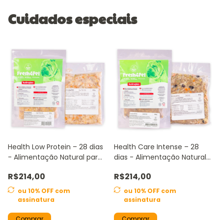
Cuidados especiais
Health Low Protein – 28 dias
Health Care Intense – 28
- Alimentação Natural para
dias - Alimentação Natural
Cães com baixo teor de
para Cães com alto teor de
R$214,00
R$214,00
proteína
proteína
ou 10% OFF
com
ou 10% OFF
com
assinatura
assinatura
Comprar
Comprar