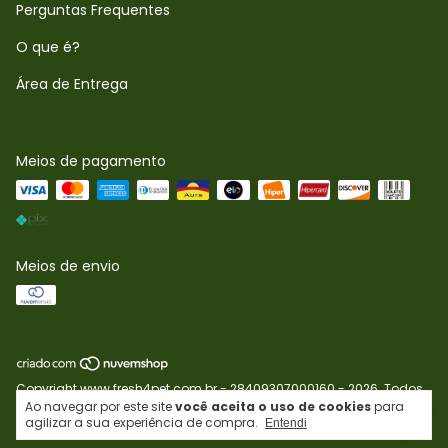
Perguntas Frequentes
O que é?
Área de Entrega
Meios de pagamento
Meios de envio
Copyright www.fresh4pet.com.br - 28409307000160 - 2026. Todos
os direitos reservados.
Ao navegar por este site
você aceita o uso de cookies
para
agilizar a sua experiência de compra.
Entendi